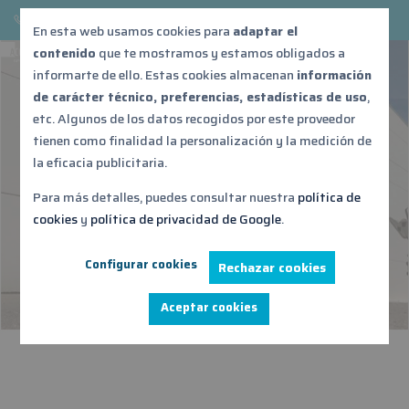
876 539 687
acontebro@acontebro.es
En esta web usamos cookies para
adaptar el
contenido
que te mostramos y estamos obligados a
informarte de ello. Estas cookies almacenan
información
de carácter técnico, preferencias, estadísticas de uso
,
NAVE LOGÍSTICA Y
etc. Algunos de los datos recogidos por este proveedor
OFICINAS PARA ROPA
tienen como finalidad la personalización y la medición de
la eficacia publicitaria.
DEPORTIVA EN P.I.
Para más detalles, puedes consultar nuestra
política de
PLAZA – ZARAGOZA
cookies
y
política de privacidad de Google
.
Configurar cookies
Rechazar cookies
Aceptar cookies