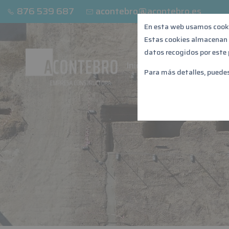
876 539 687
acontebro@acontebro.es
En esta web usamos cook
Estas cookies almacena
datos recogidos por este p
Inicio
Edificación indu
Para más detalles, puede