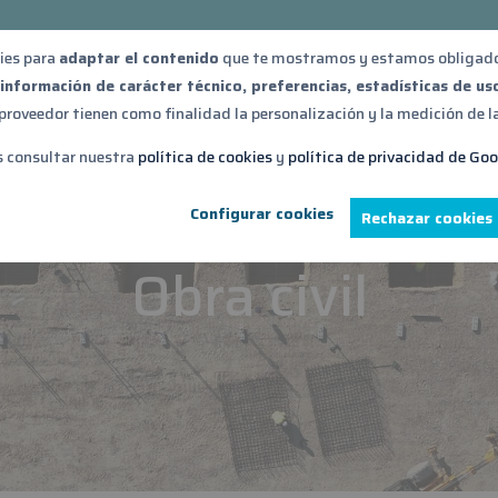
ies para
adaptar el contenido
que te mostramos y estamos obligados
n
información de carácter técnico, preferencias, estadísticas de us
roveedor tienen como finalidad la personalización y la medición de la 
strial
Obra civil
Obras
Noticias
Sosten
s consultar nuestra
política de cookies
y
política de privacidad de Go
Configurar cookies
Rechazar cookies
Obra civil