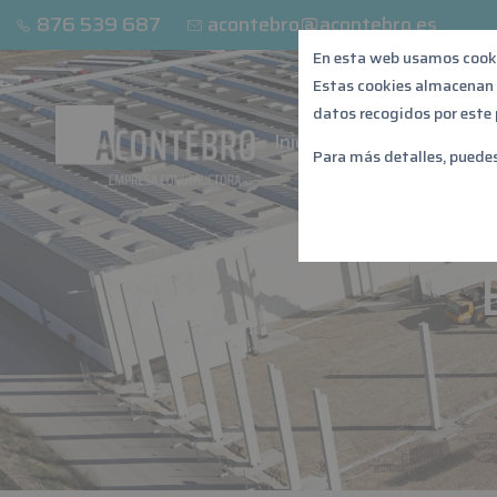
876 539 687
acontebro@acontebro.es
En esta web usamos cook
Estas cookies almacena
datos recogidos por este p
Inicio
Edificación indu
Para más detalles, puede