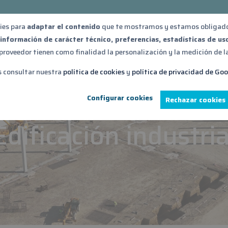
ies para
adaptar el contenido
que te mostramos y estamos obligados
n
información de carácter técnico, preferencias, estadísticas de us
roveedor tienen como finalidad la personalización y la medición de la 
strial
Obra civil
Obras
Noticias
Sosten
s consultar nuestra
política de cookies
y
política de privacidad de Go
Configurar cookies
Rechazar cookies
Edificación industria