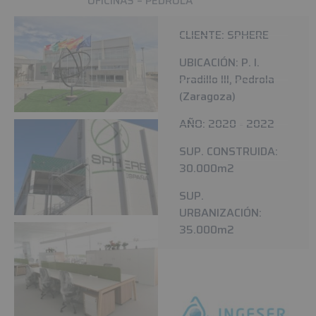
OFICINAS – PEDROLA
CLIENTE: SPHERE
UBICACIÓN: P. I.
Pradillo III, Pedrola
(Zaragoza)
AÑO: 2020 - 2022
SUP. CONSTRUIDA:
30.000m2
SUP.
URBANIZACIÓN:
35.000m2