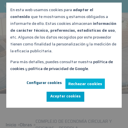
876 539 687
acontebro@acontebro.es
En esta web usamos cookies para
adaptar el
contenido
que te mostramos y estamos obligados a
informarte de ello. Estas cookies almacenan
información
de carácter técnico, preferencias, estadísticas de uso
,
COMPLEJO DE ECONOMÍA
etc. Algunos de los datos recogidos por este proveedor
CIRCULAR Y OFICINAS –
tienen como finalidad la personalización y la medición de
la eficacia publicitaria.
PEDROLA
Para más detalles, puedes consultar nuestra
política de
cookies
y
política de privacidad de Google
.
Configurar cookies
Rechazar cookies
Aceptar cookies
COMPLEJO DE ECONOMÍA CIRCULAR Y
Inicio
Obras