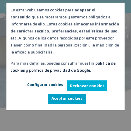
876 539 687
acontebro@acontebro.es
En esta web usamos cookies para
adaptar el
contenido
que te mostramos y estamos obligados a
informarte de ello. Estas cookies almacenan
información
de carácter técnico, preferencias, estadísticas de uso
,
TALLER Y TIENDA PARA
etc. Algunos de los datos recogidos por este proveedor
EL AUTOMÓVIL C.C.
tienen como finalidad la personalización y la medición de
la eficacia publicitaria.
PUERTO VENECIA –
Para más detalles, puedes consultar nuestra
política de
ZARAGOZA
cookies
y
política de privacidad de Google
.
Configurar cookies
Rechazar cookies
Aceptar cookies