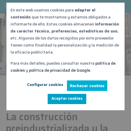
876 539 687
acontebro@acontebro.es
En esta web usamos cookies para
adaptar el
contenido
que te mostramos y estamos obligados a
informarte de ello. Estas cookies almacenan
información
Noticias
de carácter técnico, preferencias, estadísticas de uso
,
etc. Algunos de los datos recogidos por este proveedor
tienen como finalidad la personalización y la medición de
la eficacia publicitaria.
Para más detalles, puedes consultar nuestra
política de
cookies
y
política de privacidad de Google
.
Configurar cookies
Rechazar cookies
Inicio
»
Blog
»
La construcción preindustrializada y la era digital:
Aceptar cookies
transformando la industria de la construcción
La construcción
preindustrializada y la