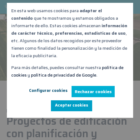
876 539 687
acontebro@acontebro.es
En esta web usamos cookies para
adaptar el
contenido
que te mostramos y estamos obligados a
informarte de ello. Estas cookies almacenan
información
Edificación
de carácter técnico, preferencias, estadísticas de uso
,
etc. Algunos de los datos recogidos por este proveedor
tienen como finalidad la personalización y la medición de
la eficacia publicitaria.
Para más detalles, puedes consultar nuestra
política de
cookies
y
política de privacidad de Google
.
Configurar cookies
Rechazar cookies
Aceptar cookies
Inicio
Edificación y obra civil
Edificación
Proyectos de edificación
con planificación y