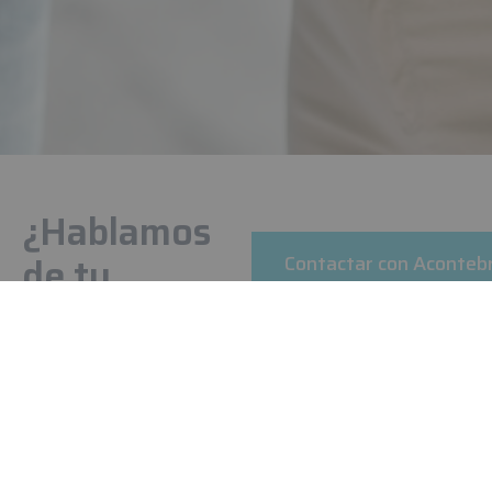
¿Hablamos
de tu
Contactar con Aconteb
proyecto?
Cuéntanos que
necesitas construir.
Nuestro equipo te
ayudara a conseguir
la solución más
adecuada.