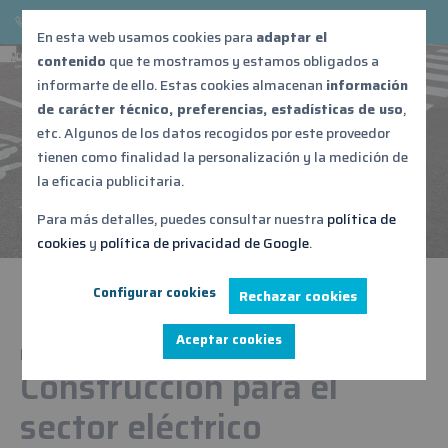
876 539 687
acontebro@acontebro.es
En esta web usamos cookies para
adaptar el
contenido
que te mostramos y estamos obligados a
informarte de ello. Estas cookies almacenan
información
Sector eléctrico
de carácter técnico, preferencias, estadísticas de uso
,
etc. Algunos de los datos recogidos por este proveedor
tienen como finalidad la personalización y la medición de
la eficacia publicitaria.
Para más detalles, puedes consultar nuestra
política de
cookies
y
política de privacidad de Google
.
Configurar cookies
Rechazar cookies
Aceptar cookies
Inicio
Sectores
Sector eléctrico
Construcción para el
sector eléctrico